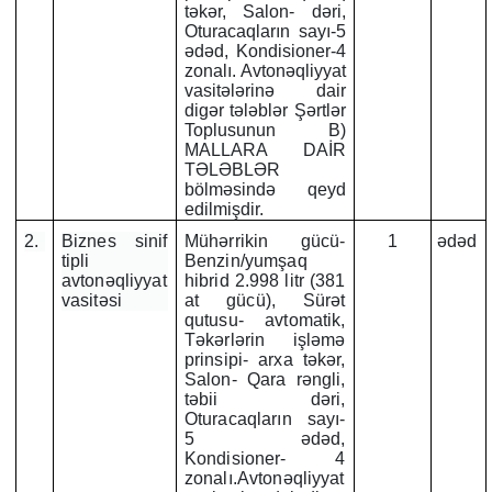
təkər, Salon- dəri,
Oturacaqların sayı-5
ədəd, Kondisioner-4
zonalı. Avtonəqliyyat
vasitələrinə dair
digər tələblər Şərtlər
Toplusunun B)
MALLARA DAİR
TƏLƏBLƏR
bölməsində qeyd
edilmişdir.
AZ
2.
Biznes sinif
Mühərrikin gücü-
1
ədəd
tipli
Benzin/yumşaq
avtonəqliyyat
hibrid 2.998 litr (381
vasitəsi
at gücü), Sürət
qutusu- avtomatik,
Təkərlərin işləmə
prinsipi- arxa təkər,
Salon- Qara rəngli,
təbii dəri,
Oturacaqların sayı-
5 ədəd,
Kondisioner- 4
zonalı.Avtonəqliyyat