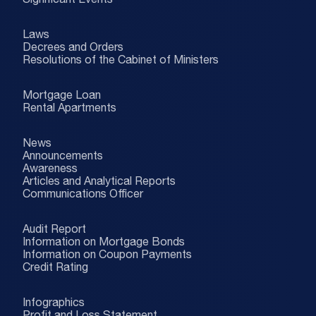
Laws
Decrees and Orders
Resolutions of the Cabinet of Ministers
Mortgage Loan
Rental Apartments
News
Announcements
Awareness
Articles and Analytical Reports
Communications Officer
Audit Report
Information on Mortgage Bonds
Information on Coupon Payments
Credit Rating
Infographics
Profit and Loss Statement