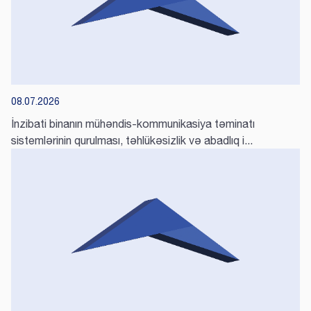
08.07.2026
İnzibati binanın mühəndis-kommunikasiya təminatı
sistemlərinin qurulması, təhlükəsizlik və abadlıq i...