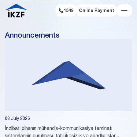
1549
Online Payment
Online Payment
Announcements
08 July 2026
İnzibati binanın mühəndis-kommunikasiya təminatı
sistemlərinin qurulması, təhlükəsizlik və abadlıq işlər...