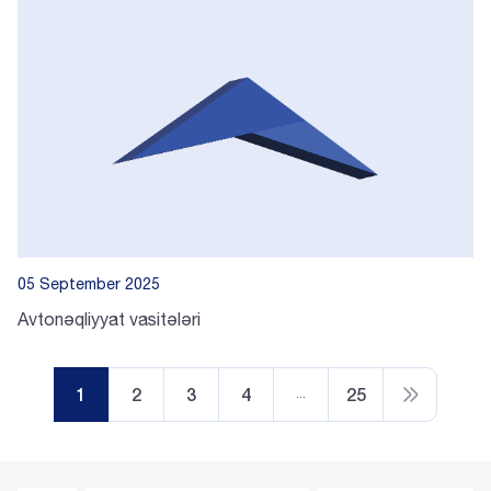
05 September 2025
Avtonəqliyyat vasitələri
1
2
3
4
25
…