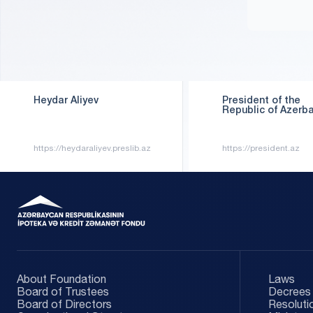
Heydar Aliyev
President of the
...
Republic of Azerba
...
https://heydaraliyev.preslib.az
https://president.az
About Foundation
Laws
Board of Trustees
Decrees 
Board of Directors
Resoluti