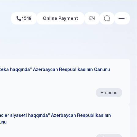
1549
Online Payment
1549
Online Payment
EN
teka haqqında” Azərbaycan Respublikasının Qanunu
E-qanun
clər siyasəti haqqında” Azərbaycan Respublikasının
unu
Subsidiya %-in
-in ödənişi
Kreditin qalığı
i
Faizin ödənişi
Zəmanət haqqı
Kreditin qalığı
ödənişi