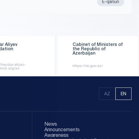
E-qanun
AZ
EN
r Aliyev
Cabinet of Ministers of
dation
the Republic of
Azerbaijan
//heydar-aliyev-
https://nk.gov.az/
tion.org/az
AZ
EN
News
Announcements
Awareness