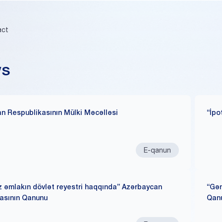
act
ws
n Respublikasının Mülki Məcəlləsi
“İpo
E-qanun
r
 əmlakın dövlət reyestri haqqında” Azərbaycan
“Gən
asının Qanunu
Qan
işin
Borcalanın aylıq
Əsas borcun
Bank %
Ödəniş məbləği
Tarix
Əsas borcun ödəniş
i
ödənişi
ödənişi