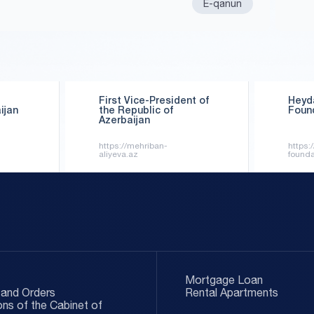
E-qanun
First Vice-President of
Heyda
ijan
the Republic of
Foun
Azerbaijan
https://mehriban-
https:
aliyeva.az
founda
Mortgage Loan
and Orders
Rental Apartments
ons of the Cabinet of