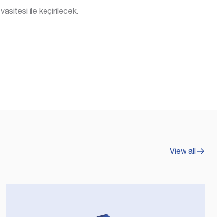
asitəsi ilə keçiriləcək.
Subsidiya %-in
-in ödənişi
Kreditin qalığı
i
Faizin ödənişi
Zəmanət haqqı
Kreditin qalığı
ödənişi
View all