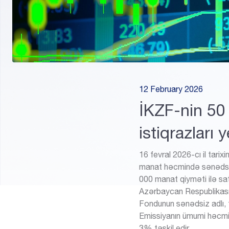
12 February 2026
İKZF-nin 50
istiqrazları 
16 fevral 2026-cı il ta
manat həcmində sənədsiz ad
000 manat qiyməti ilə sat
Azərbaycan Respublikası
Fondunun sənədsiz adlı, fa
Ödəniş cədvəli
Zəmanət cədvəli
Subsidiya Qrafiki
Emissiyanın ümumi həcmi 5
3% təşkil edir.