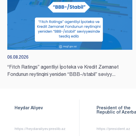
06.08.2026
“Fitch Ratings” agentliyi İpoteka və Kredit Zəmanət
Fondunun reytinqini yenidən “BBB-/stabil” səviyy...
President of the
First Vice-Preside
Republic of Azerbaijan
the Republic of
Azerbaijan
https://mehriban-
https://president.az
aliyeva.az