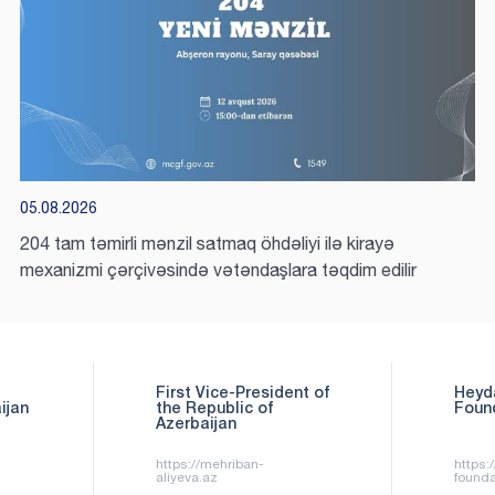
05.08.2026
204 tam təmirli mənzil satmaq öhdəliyi ilə kirayə
mexanizmi çərçivəsində vətəndaşlara təqdim edilir
nt of
Heydar Aliyev
Cabi
Foundation
the 
Azer
https://heydar-aliyev-
https:
foundation.org/az