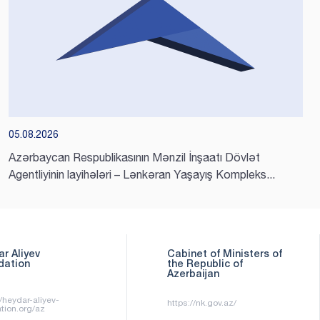
05.08.2026
Azərbaycan Respublikasının Mənzil İnşaatı Dövlət
Agentliyinin layihələri – Lənkəran Yaşayış Kompleks...
net of Ministers of
State Services Portal
Republic of
baijan
//nk.gov.az/
https://www.dxr.az/