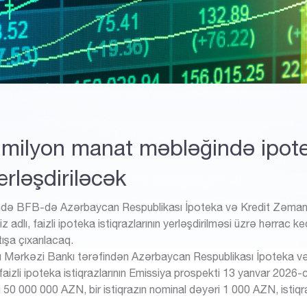
 milyon manat məbləğində ipot
yerləşdiriləcək
rixində BFB-də Azərbaycan Respublikası İpoteka və Kredit Zəm
lı, faizli ipoteka istiqrazlarının yerləşdirilməsi üzrə hərrac keç
ışa çıxarılacaq.
 Mərkəzi Bankı tərəfindən Azərbaycan Respublikası İpoteka v
izli ipoteka istiqrazlarının Emissiya prospekti 13 yanvar 2026-cı 
0 000 000 AZN, bir istiqrazın nominal dəyəri 1 000 AZN, istiqraz