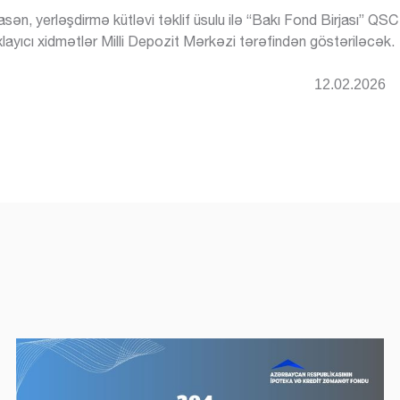
r
ən, yerləşdirmə kütləvi təklif üsulu ilə “Bakı Fond Birjası” QSC v
ayıcı xidmətlər Milli Depozit Mərkəzi tərəfindən göstəriləcək.
işin
Borcalanın aylıq
Əsas borcun
Bank %
Ödəniş məbləği
Tarix
Əsas borcun ödəniş
i
ödənişi
ödənişi
.02.2026