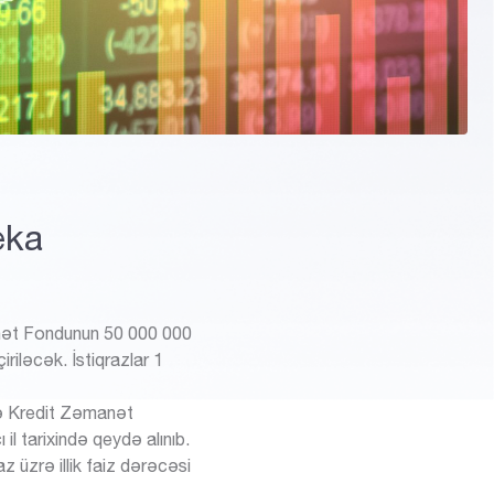
AZ
EN
eka
anət Fondunun 50 000
.
000
iriləcək. İstiqrazlar 1
ə Kredit Zəmanət
il tarixində qeydə alınıb.
 üzrə illik faiz dərəcəsi