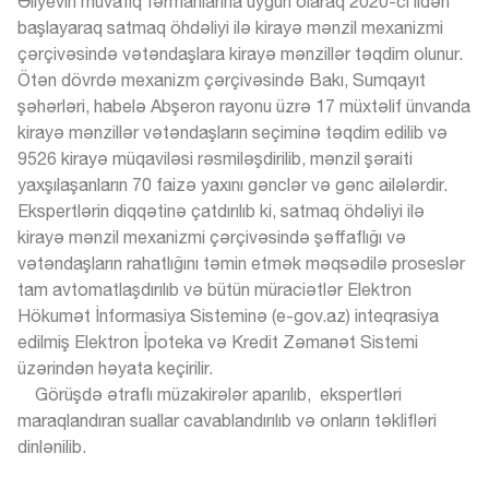
Əliyevin müvafiq fərmanlarına uyğun olaraq 2020-ci ildən
başlayaraq satmaq öhdəliyi ilə kirayə mənzil mexanizmi
çərçivəsində vətəndaşlara kirayə mənzillər təqdim olunur.
Ötən dövrdə mexanizm çərçivəsində Bakı, Sumqayıt
şəhərləri, habelə Abşeron rayonu üzrə 17 müxtəlif ünvanda
kirayə mənzillər vətəndaşların seçiminə təqdim edilib və
9526 kirayə müqaviləsi rəsmiləşdirilib, mənzil şəraiti
yaxşılaşanların 70 faizə yaxını gənclər və gənc ailələrdir.
Ekspertlərin diqqətinə çatdırılıb ki, satmaq öhdəliyi ilə
AZ
EN
kirayə mənzil mexanizmi çərçivəsində şəffaflığı və
vətəndaşların rahatlığını təmin etmək məqsədilə proseslər
tam avtomatlaşdırılıb və bütün müraciətlər
Elektron
Hökumət İnformasiya Sisteminə (e-gov.az) inteqrasiya
edilmiş Elektron İpoteka və Kredit Zəmanət Sistemi
üzərindən həyata keçirilir.
Görüşdə ətraflı müzakirələr aparılıb, ekspertləri
maraqlandıran suallar cavablandırılıb və onların təklifləri
dinlənilib.