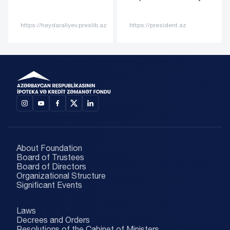
Azerbaij
https://me
/heydaraliyev.preslib.az
https://president.az
aliyeva.az
About Foundation
Board of Trustees
Board of Directors
Organizational Structure
Significant Events
Laws
Decrees and Orders
Resolutions of the Cabinet of Ministers