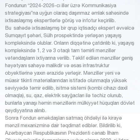
Fondunun “2024-2026-cı illər üzrə Kommunikasiya
strategiyası”na uyğun olaraq daşınmaz əmlak sahəsində
ixtisaslaşmış ekspertlərlə görüş və infotur keçirilib.
Bu sahədə ixtisaslaşmış bir qrup iqtisadçı ekspert əvvəlcə
Sumqayıt şəhəri, Sülh prospektində yerləşən yaşayış
kompleksində olublar. Onların diqqətinə çatdırılıb ki, yaşayış
kompleksində 1, 2 və 3 otaqlı tam təmirli mənzillər
vətəndaşların ixtiyarına verilib. Təklif edilən mənzillər geniş
həyətyanı sahəyə malikdir və əsas infrastruktur
obyektlərinə yaxın ərazidə yerləşir. Mənzillər yeni və
müasir tikinti materiallarından istifadə olunmaqla yüksək
səviyyədə təmir edilib, isitmə sistemi (kombi cihazı daxil
olmaqla), su, qaz, elektrik sayğacları ilə təchiz olunub,
bunlarla yanaşı həmin mənzillərin mülkiyyət hüquqları dövlət
qeydiyyatına alınıb.
Sonra Fondun əməkdaşları satmaq öhdəliyi ilə kirayə
mənzil mexanizminə dair təqdimat ediblər. Bildirilib ki,
Azərbaycan Respublikasının Prezidenti cənab İlham