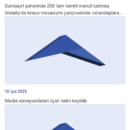
Sumqayit şəhərində 206 tam təmirli mənzil satmaq
öhdəliyi ilə kirayə mexanizmi çərçivəsində vətəndaşlara...
10 iyul 2025
Media nümayəndələri üçün təlim keçirilib