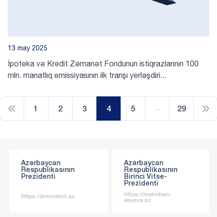
13 may 2025
İpoteka və Kredit Zəmanət Fondunun istiqrazlarının 100
mln. manatlıq emissiyasının ilk tranşı yerləşdiri...
1
2
3
4
5
29
…
Azərbaycan
Azərbaycan
Respublikasının
Respublikasının
Prezidenti
Birinci Vitse-
Prezidenti
https://mehriban-
https://president.az
aliyeva.az