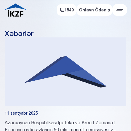
1549
Onlayn Ödəniş
Onlayn Ödəniş
Xəbərlər
11 sentyabr 2025
Azərbaycan Respublikasi İpoteka və Kredit Zəmanət
Fondunun istiqrazlarinin 50 mln. manatliq emissiyasi y...