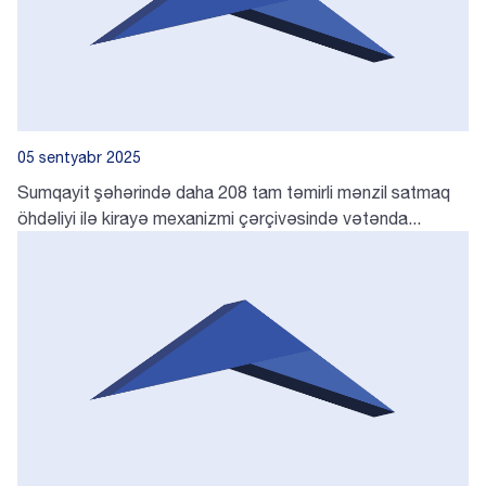
05 sentyabr 2025
Sumqayit şəhərində daha 208 tam təmirli mənzil satmaq
öhdəliyi ilə kirayə mexanizmi çərçivəsində vətənda...
AZ
EN