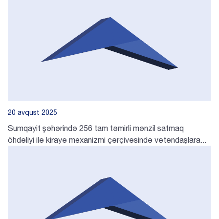
20 avqust 2025
Sumqayit şəhərində 256 tam təmirli mənzil satmaq
öhdəliyi ilə kirayə mexanizmi çərçivəsində vətəndaşlara...