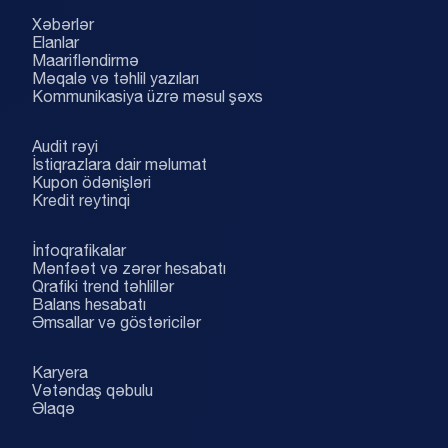
Xəbərlər
Elanlar
Maarifləndirmə
Məqalə və təhlil yazıları
Kommunikasiya üzrə məsul şəxs
Audit rəyi
İstiqrazlara dair məlumat
Kupon ödənişləri
Kredit reytinqi
İnfoqrafikalar
Mənfəət və zərər hesabatı
Qrafiki trend təhlillər
Balans hesabatı
Əmsallar və göstəricilər
Karyera
Vətəndaş qəbulu
Əlaqə
...