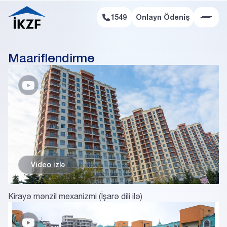
1549
Onlayn Ödəniş
Onlayn Ödəniş
Maarifləndirmə
Video izlә
Kirayə mənzil mexanizmi (İşarə dili ilə)