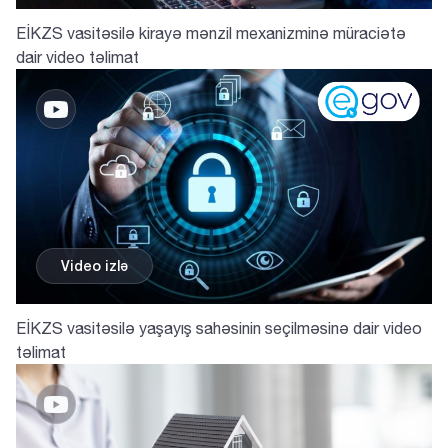
EİKZS vasitəsilə kirayə mənzil mexanizminə müraciətə
dair video təlimat
AZ
EN
Video izlә
Ödəniş cədvəli
Zəmanət cədvəli
Subsidiya Qrafiki
Hər ay üçün ödəniləcək məbləğ, faizlər və əsas
Hissəvi zəmanət haqları üzrə ay-ay hesablanmış
EİKZS vasitəsilə yaşayış sahəsinin seçilməsinə dair video
borc
məbləğlər
təlimat
Cəmi
Ödəniş
Borcalanın
#
ödənişin
tarixi
aylıq ödənişi
Ödəniş nömrəsi
#
Ödəniş tarixi
məbləği