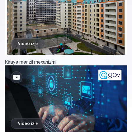
Video izlә
Kirayə mənzil mexanizmi
Video izlә