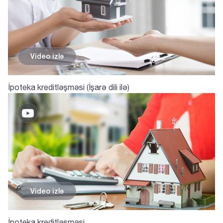
Video izlә
İpoteka kreditləşməsi (İşarə dili ilə)
Video izlә
İpoteka kreditləşməsi