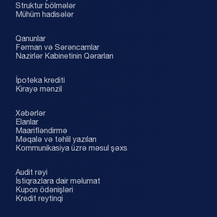
Struktur bölmələr
Mühüm hadisələr
Qanunlar
Fərman və Sərəncamlar
Nazirlər Kabinetinin Qərarları
İpoteka krediti
Kirayə mənzil
Xəbərlər
Elanlar
Maarifləndirmə
Məqalə və təhlil yazıları
Kommunikasiya üzrə məsul şəxs
Audit rəyi
İstiqrazlara dair məlumat
Kupon ödənişləri
Kredit reytinqi