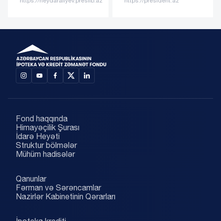
ttps://heydaraliyev.preslib.az
https://president.az
aliye
Fond haqqında
Himayəçilik Şurası
İdarə Heyəti
Struktur bölmələr
Mühüm hadisələr
Qanunlar
Fərman və Sərəncamlar
Nazirlər Kabinetinin Qərarları