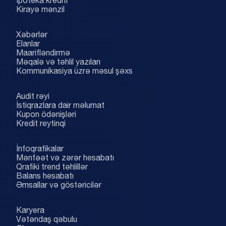
İpoteka krediti
Kirayə mənzil
Xəbərlər
Elanlar
Maarifləndirmə
Məqalə və təhlil yazıları
Kommunikasiya üzrə məsul şəxs
Audit rəyi
İstiqrazlara dair məlumat
Kupon ödənişləri
Kredit reytinqi
İnfoqrafikalar
Mənfəət və zərər hesabatı
Qrafiki trend təhlillər
Balans hesabatı
Əmsallar və göstəricilər
Karyera
Vətəndaş qəbulu