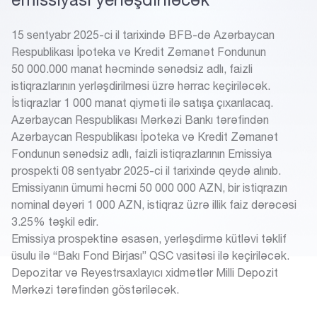
15 sentyabr 2025-ci il tarixində BFB-də Azərbaycan
Respublikası İpoteka və Kredit Zəmanət Fondunun
50 000.000 manat həcmində sənədsiz adlı, faizli
istiqrazlarının yerləşdirilməsi üzrə hərrac keçiriləcək.
İstiqrazlar 1 000 manat qiyməti ilə satışa çıxarılacaq.
Azərbaycan Respublikası Mərkəzi Bankı tərəfindən
Azərbaycan Respublikası İpoteka və Kredit Zəmanət
Fondunun sənədsiz adlı, faizli istiqrazlarının Emissiya
prospekti 08 sentyabr 2025-ci il tarixində qeydə alınıb.
Emissiyanın ümumi həcmi 50 000 000 AZN, bir istiqrazın
nominal dəyəri 1 000 AZN, istiqraz üzrə illik faiz dərəcəsi
3.25% təşkil edir.
Emissiya prospektinə əsasən, yerləşdirmə kütləvi təklif
üsulu ilə “Bakı Fond Birjası” QSC vasitəsi ilə keçiriləcək.
Depozitar və Reyestrsaxlayıcı xidmətlər Milli Depozit
Mərkəzi tərəfindən göstəriləcək.