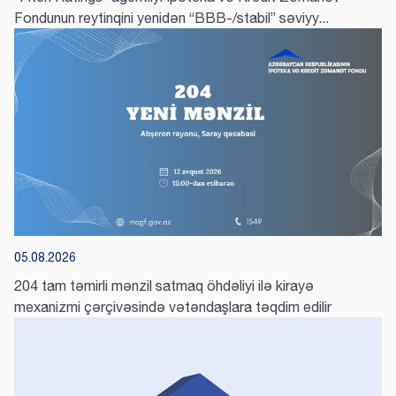
Hər ay üçün ödəniləcək məbləğ, faizlər və əsas
Hissəvi zəmanət haqları üzrə ay-ay hesablanmış
Fondunun reytinqini yenidən “BBB-/stabil” səviyy...
borc
məbləğlər
Cəmi
Ödəniş
Borcalanın
#
ödənişin
tarixi
aylıq ödənişi
Ödəniş nömrəsi
#
Ödəniş tarixi
məbləği
05.08.2026
204 tam təmirli mənzil satmaq öhdəliyi ilə kirayə
mexanizmi çərçivəsində vətəndaşlara təqdim edilir