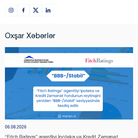
Oxşar Xəbərlər
AZ
EN
06.08.2026
Ödəniş cədvəli
Zəmanət cədvəli
Subsidiya Qrafiki
“Fitch Ratings” agentliyi İpoteka və Kredit Zəmanət