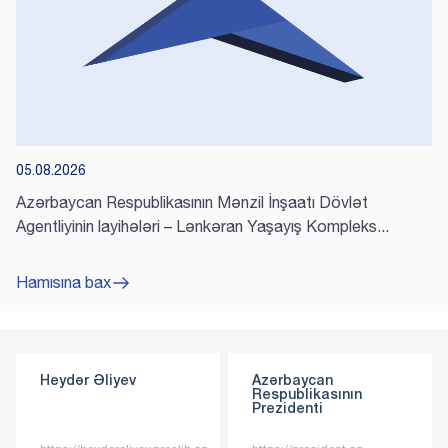
05.08.2026
Azərbaycan Respublikasının Mənzil İnşaatı Dövlət
Agentliyinin layihələri – Lənkəran Yaşayış Kompleks...
Hamısına bax
Heydər Əliyev
Azərbaycan
Azə
Respublikasının
Resp
Prezidenti
Biri
Prez
https