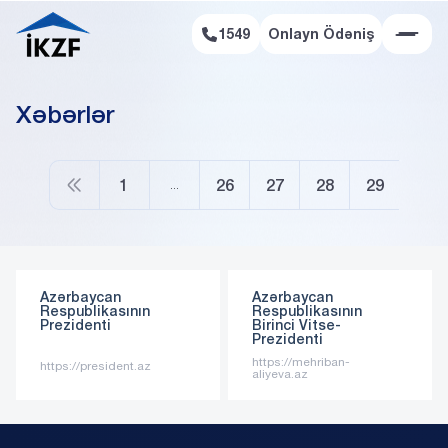
1549
Onlayn Ödəniş
Onlayn Ödəniş
Xəbərlər
1
26
27
28
29
…
Azərbaycan
Azərbaycan
Respublikasının
Respublikasının
Prezidenti
Birinci Vitse-
Prezidenti
https://mehriban-
https://president.az
aliyeva.az
Ödəniş cədvəli
Zəmanət cədvəli
Subsidiya Qrafiki
Hər ay üçün ödəniləcək məbləğ, faizlər və əsas
Hissəvi zəmanət haqları üzrə ay-ay hesablanmış
borc
məbləğlər