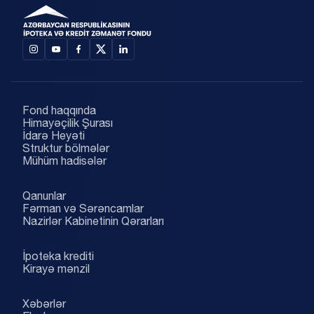
Cəmi
Ödəniş
Borcalanın
#
ödənişin
tarixi
aylıq ödənişi
Ödəniş nömrəsi
#
Ödəniş tarixi
məbləği
Fond haqqında
Himayəçilik Şurası
İdarə Heyəti
Struktur bölmələr
Mühüm hadisələr
Qanunlar
Fərman və Sərəncamlar
Nazirlər Kabinetinin Qərarları
İpoteka krediti
Kirayə mənzil
Xəbərlər