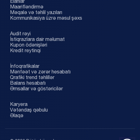
Elanlar
Maarifləndirmə
Məqalə və təhlil yazıları
Kommunikasiya üzrə məsul şəxs
Audit rəyi
İstiqrazlara dair məlumat
Kupon ödənişləri
Kredit reytinqi
İnfoqrafikalar
AZ
EN
Mənfəət və zərər hesabatı
Qrafiki trend təhlillər
Balans hesabatı
Əmsallar və göstəricilər
Karyera
Vətəndaş qəbulu
Əlaqə
...
...