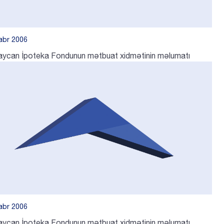
Subsidiya %-in
-in ödənişi
Kreditin qalığı
i
Faizin ödənişi
Zəmanət haqqı
Kreditin qalığı
ödənişi
abr 2006
ycan İpoteka Fondunun mətbuat xidmətinin məlumatı
abr 2006
ycan İpoteka Fondunun mətbuat xidmətinin məlumatı