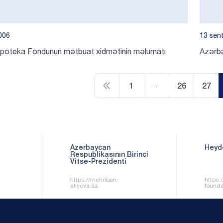
006
13 sen
poteka Fondunun mətbuat xidmətinin məlumatı
Azərba
1
26
27
…
Heydər Əliyev Fondu
Az
Birinci
Re
i
Na
https://heydar-aliyev-
htt
foundation.org/az