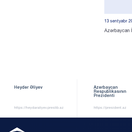
13 sentyabr 2
Azərbaycan İ
Azərbaycan
Azərbaycan
Respublikasının
Respublikasının 
Prezidenti
Vitse-Prezident
https://mehriban-
https://president.az
aliyeva.az