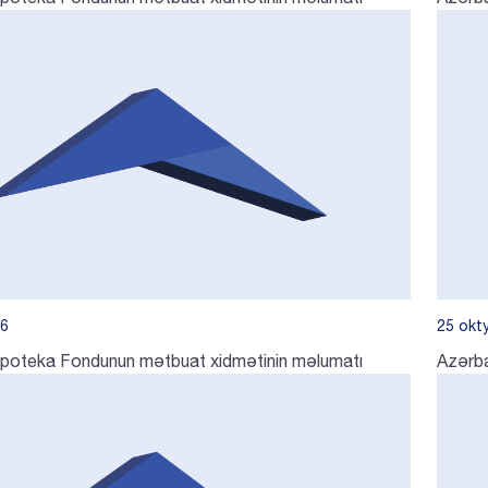
06
25 okt
poteka Fondunun mətbuat xidmətinin məlumatı
Azərba