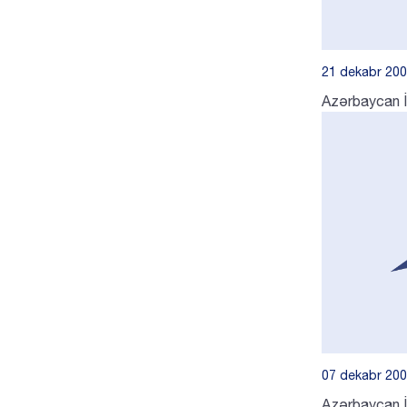
Cəmi ödən
#
Ödəniş tarixi
Ödəniş nömrəsi
#
Ödəniş tarixi
məbləğ
21 dekabr 20
Azərbaycan İ
...
...
07 dekabr 20
Azərbaycan İ