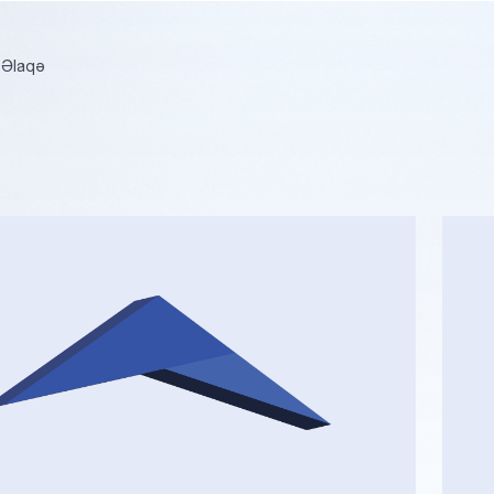
Əlaqə