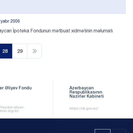
tyabr 2006
ycan İpoteka Fondunun mətbuat xidmətinin məlumatı
28
29
ərbaycan
Dövlət Xidmətləri
spublikasının
Portalı
zirlər Kabineti
ps://nk.gov.az/
https://www.dxr.az/