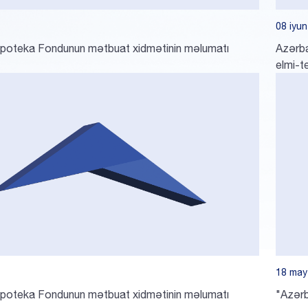
08 iyu
poteka Fondunun mətbuat xidmətinin məlumatı
Azərba
elmi-t
18 may
poteka Fondunun mətbuat xidmətinin məlumatı
"Azərb