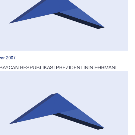
var 2007
BAYCAN RESPUBLİKASI PREZİDENTİNİN FƏRMANI