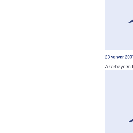
23 yanvar 200
Azərbaycan İ
Ödəniş cədvəli
Zəmanət cədvəli
Subsidiya Qrafiki
Hər ay üçün ödəniləcək məbləğ, faizlər və əsas borc
Hissəvi zəmanət haqları üzrə ay-ay hesablanmış məbləğlə