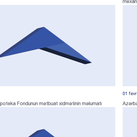
mexani
01 fevr
poteka Fondunun mətbuat xidmətinin məlumatı
Azərba