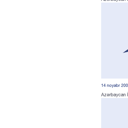
14 noyabr 20
Azərbaycan İ