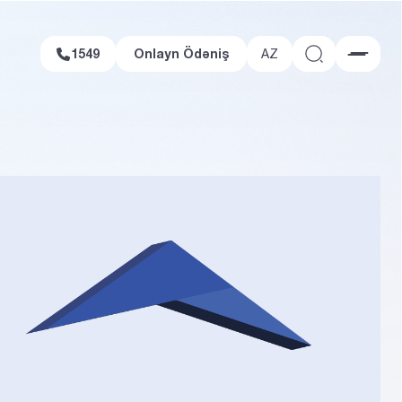
1549
Onlayn Ödəniş
1549
Onlayn Ödəniş
AZ