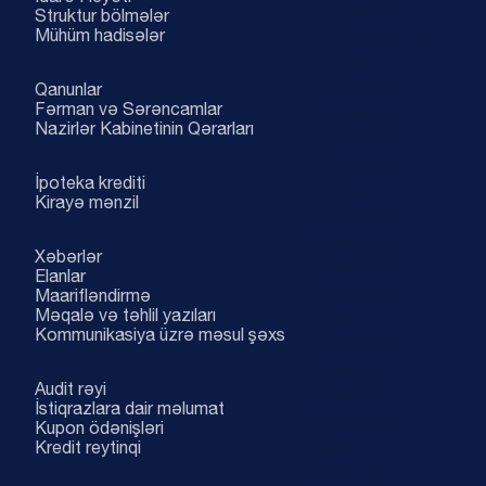
Struktur bölmələr
Mühüm hadisələr
Qanunlar
Fərman və Sərəncamlar
Nazirlər Kabinetinin Qərarları
İpoteka krediti
Kirayə mənzil
Xəbərlər
Elanlar
Maarifləndirmə
Məqalə və təhlil yazıları
Kommunikasiya üzrə məsul şəxs
Audit rəyi
İstiqrazlara dair məlumat
Kupon ödənişləri
Kredit reytinqi