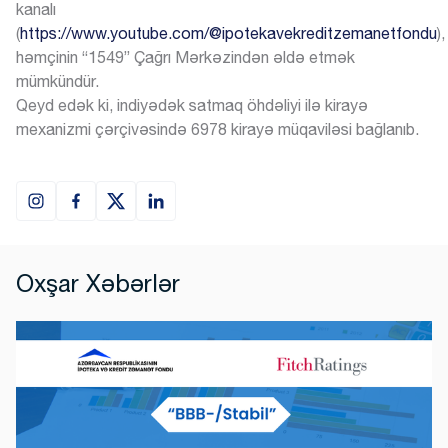
kanalı
(
https://www.youtube.com/@ipotekavekreditzemanetfondu
),
həmçinin “1549” Çağrı Mərkəzindən əldə etmək
mümkündür.
Qeyd edək ki, indiyədək satmaq öhdəliyi ilə kirayə
mexanizmi çərçivəsində 6978 kirayə müqaviləsi bağlanıb.
AZ
EN
Oxşar Xəbərlər