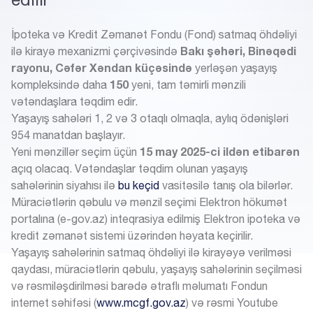
İpoteka və Kredit Zəmanət Fondu (Fond) satmaq öhdəliyi
Bakı şəhəri, Binəqədi
ilə kirayə mexanizmi çərçivəsində
rayonu, Cəfər Xəndan küçəsində
yerləşən yaşayış
150
kompleksində daha
yeni, tam təmirli mənzili
vətəndaşlara təqdim edir.
Yaşayış sahələri 1, 2 və 3 otaqlı olmaqla, aylıq ödənişləri
954 manatdan başlayır.
15 may 2025-ci ildən etibarən
Yeni mənzillər seçim üçün
açıq olacaq. Vətəndaşlar təqdim olunan yaşayış
sahələrinin siyahısı ilə
bu keçid
vasitəsilə tanış ola bilərlər.
Müraciətlərin qəbulu və mənzil seçimi Elektron hökumət
portalına (e-gov.az) inteqrasiya edilmiş Elektron ipoteka və
kredit zəmanət sistemi üzərindən həyata keçirilir.
Yaşayış sahələrinin satmaq öhdəliyi ilə kirayəyə verilməsi
qaydası, müraciətlərin qəbulu, yaşayış sahələrinin seçilməsi
və rəsmiləşdirilməsi barədə ətraflı məlumatı Fondun
internet səhifəsi (
www.mcgf.gov.az
) və rəsmi Youtube