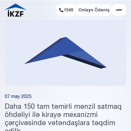
1549
Onlayn Ödəniş
Onlayn Ödəniş
07 may 2025
Daha 150 tam təmirli mənzil satmaq
öhdəliyi ilə kirayə mexanizmi
çərçivəsində vətəndaşlara təqdim
edilir